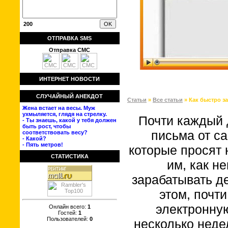
200
ОТПРАВКА SMS
Отправка СМС
ИНТЕРНЕТ НОВОСТИ
СЛУЧАЙНЫЙ АНЕКДОТ
Статьи
»
Все статьи
» Как быстро за
Жена встает на весы. Муж
ухмыляется, глядя на стрелку.
Почти каждый 
- Ты знаешь, какой у тебя должен
быть рост, чтобы
письма от с
соответствовать весу?
- Какой?
- Пять метров!
которые просят 
СТАТИСТИКА
им, как н
зарабатывать д
этом, почт
электронну
Онлайн всего:
1
Гостей:
1
Пользователей:
0
несколько неде