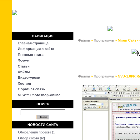
WebMasterPro
Главная
|
Регистрация
|
Вход
НАВИГАЦИЯ
Файлы
»
Программы
» Мини Сайт - 
Главная страница
Информация о сайте
Гостевая книга
Форум
Статьи
Файлы
Файлы
»
Программы
» NVU-1.0PR R
Видео-уроки
Хостинг
Обратная связь
NEW!!! Photoshop-online
ПОИСК
НОВОСТИ САЙТА
Обновления проекта
[1]
Обзор софта
[90]